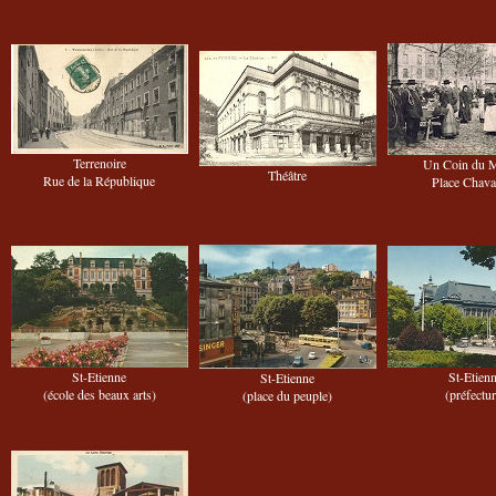
Terrenoire
Un Coin du 
Théâtre
Rue de la République
Place Chava
St-Etienne
St-Etien
St-Etienne
(école des beaux arts)
(préfectu
(place du peuple)