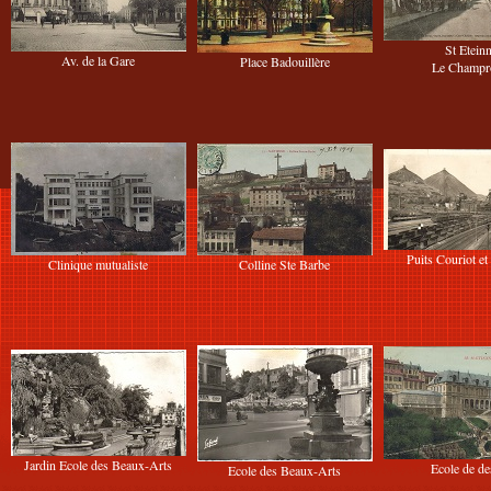
St Etein
Av. de la Gare
Place Badouillère
Le Champr
Puits Couriot et
Clinique mutualiste
Colline Ste Barbe
Jardin Ecole des Beaux-Arts
Ecole de de
Ecole des Beaux-Arts