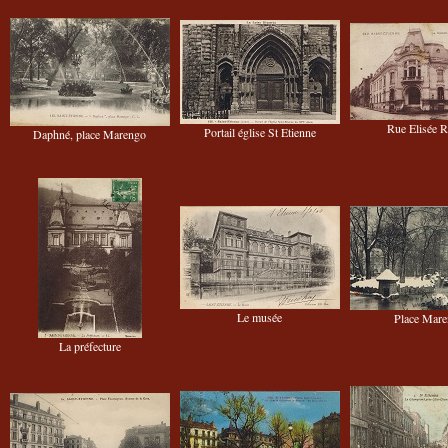
Rue Elisée R
Portail église St Etienne
Daphné, place Marengo
Le musée
Place Mar
La préfecture