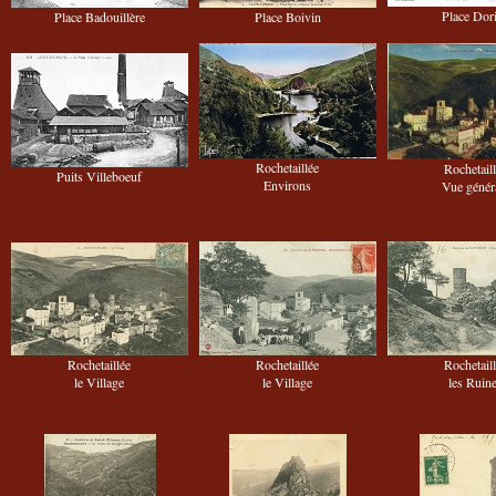
Place Dor
Place Badouillère
Place Boivin
Rochetaillée
Rochetail
Puits Villeboeuf
Environs
Vue génér
Rochetaillée
Rochetaillée
Rochetail
le Village
le Village
les Ruin