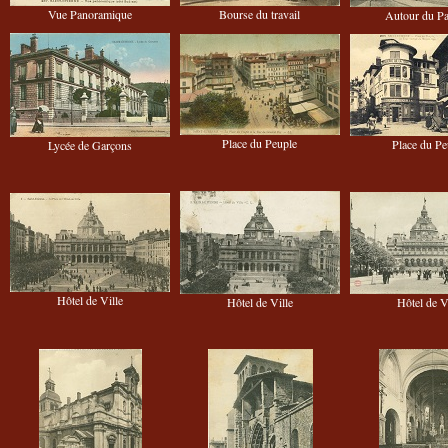
Vue Panoramique
Bourse du travail
Autour du P
Place du Peuple
Place du Pe
Lycée de Garçons
Hôtel de Ville
Hôtel de Ville
Hôtel de V