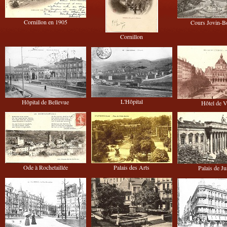
Cornillon en 1905
Cours Jovin-B
Cornillon
L'Hôpital
Hôpital de Bellevue
Hôtel de V
Ode à Rochetaillée
Palais des Arts
Palais de Ju