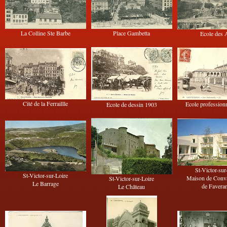
La Colline Ste Barbe
Place Gambetta
Ecole des 
Cité de la Ferraillle
Ecole profession
Ecole de dessin 1903
St-Victor-sur
St-Victor-sur-Loire
Maison de Conv
St-Victor-sur-Loire
Le Barrage
de Favera
Le Château