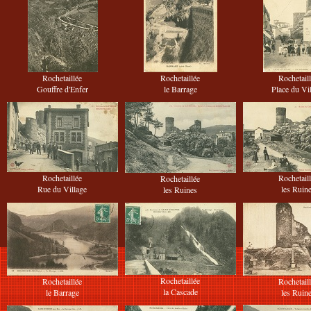
Rochetaillée
Rochetaillée
Rochetail
Gouffre d'Enfer
le Barrage
Place du Vi
Rochetaillée
Rochetail
Rochetaillée
Rue du Village
les Ruin
les Ruines
Rochetaillée
Rochetaillée
Rochetail
la Cascade
le Barrage
les Ruin