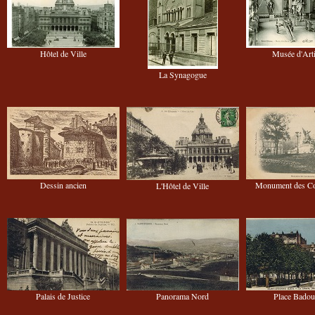
Hôtel de Ville
Musée d'Arti
La Synagogue
Dessin ancien
Monument des Co
L'Hôtel de Ville
Palais de Justice
Panorama Nord
Place Badoui