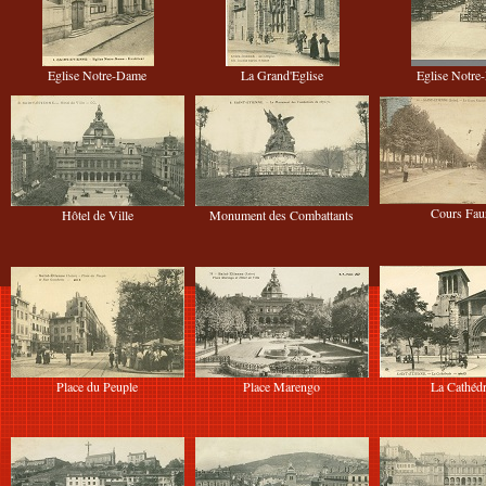
Eglise Notre-Dame
La Grand'Eglise
Eglise Notr
Cours Faur
Hôtel de Ville
Monument des Combattants
Place du Peuple
Place Marengo
La Cathédr