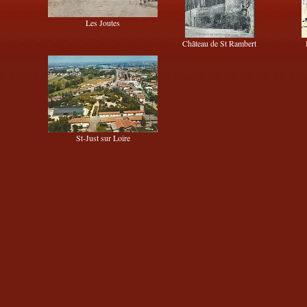
Les Joutes
Château de St Rambert
St-Just sur Loire