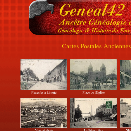
Cartes Postales Ancienne
Place de l'Eglise
Place de la Liberté
Sta
Vue générale
La Péronnière