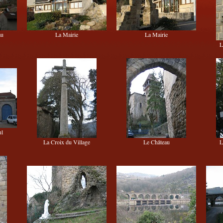
au
La Mairie
La Mairie
L
ul
La Croix du Village
Le Château
L