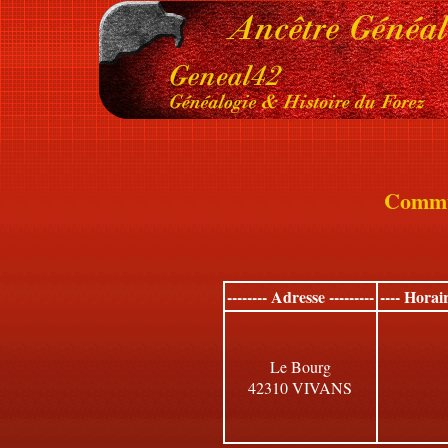
Commu
-------- Adresse ---------
---- Horai
Le Bourg
42310 VIVANS