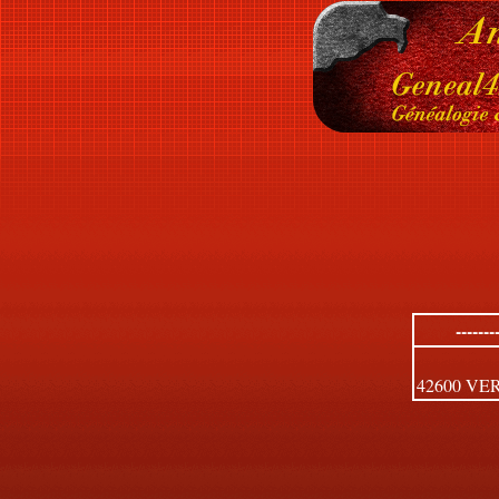
------
42600 VE