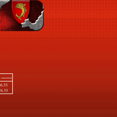
--------
76.33
76.33