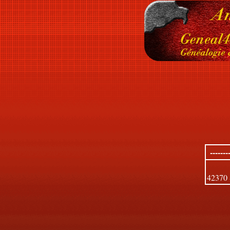
------
42370