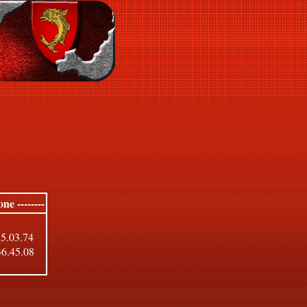
one --------
55.03.74
36.45.08