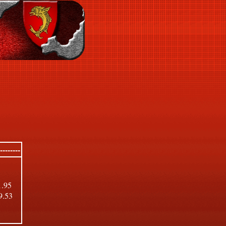
-------
1.95
9.53