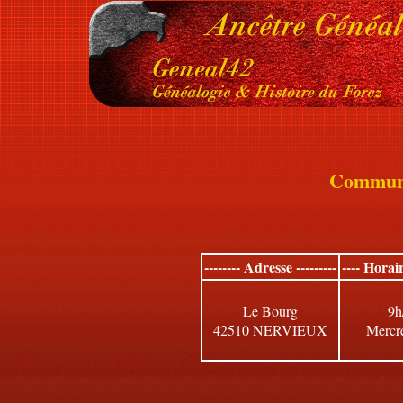
Commun
-------- Adresse ---------
---- Horai
Le Bourg
9h
42510 NERVIEUX
Mercre