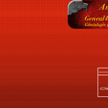
------
423