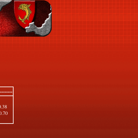
-------
0.38
0.70