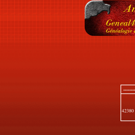
------
4238