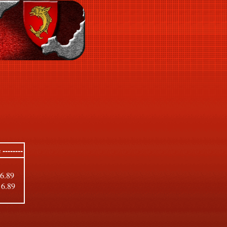
--------
16.89
16.89