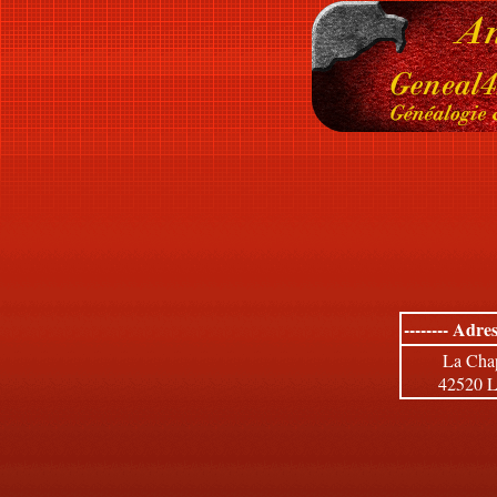
-------- Adres
La Chap
42520 