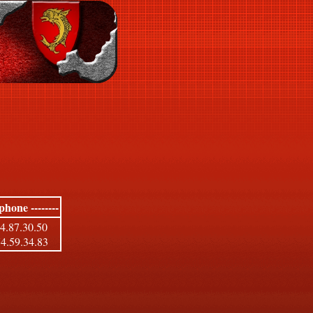
éphone --------
74.87.30.50
74.59.34.83