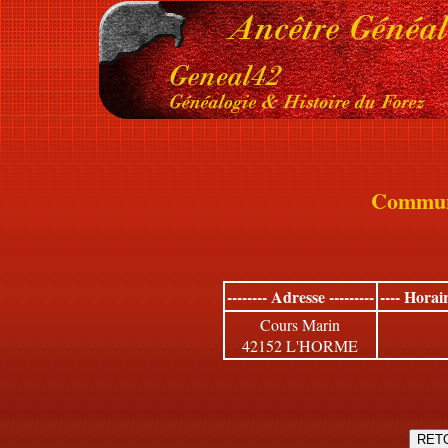
Commu
-------- Adresse ---------
---- Horai
Cours Marin
42152 L'HORME