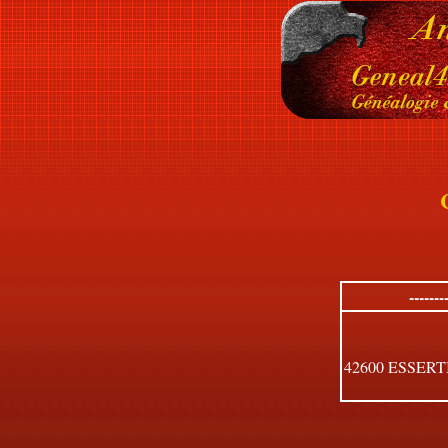
------
42600 ESSER