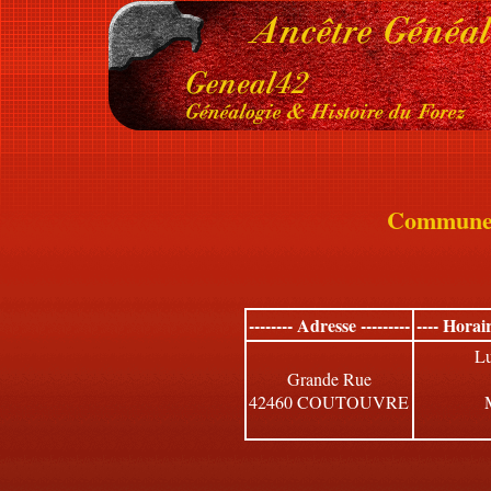
Commun
-------- Adresse ---------
---- Horai
Lu
Grande Rue
42460 COUTOUVRE