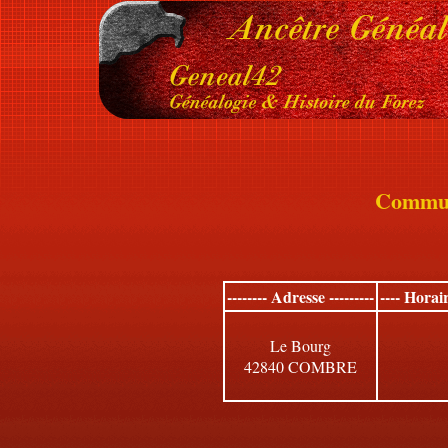
Commu
-------- Adresse ---------
---- Horai
Le Bourg
42840 COMBRE