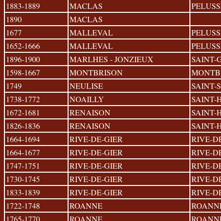
1883-1889
MACLAS
PELUSS
1890
MACLAS
1677
MALLEVAL
PELUSS
1652-1666
MALLEVAL
PELUSS
1896-1900
MARLHES - JONZIEUX
SAINT-
1598-1667
MONTBRISON
MONTB
1749
NEULISE
SAINT-
1738-1772
NOAILLY
SAINT-
1672-1681
RENAISON
SAINT-
1826-1836
RENAISON
SAINT-
1664-1694
RIVE-DE-GIER
RIVE-D
1664-1677
RIVE-DE-GIER
RIVE-D
1747-1751
RIVE-DE-GIER
RIVE-D
1730-1745
RIVE-DE-GIER
RIVE-D
1833-1839
RIVE-DE-GIER
RIVE-D
1722-1748
ROANNE
ROANN
1765-1770
ROANNE
ROANN