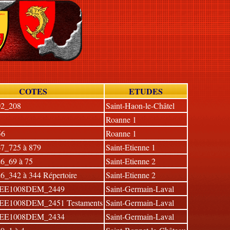
COTES
ETUDES
2_208
Saint-Haon-le-Châtel
Roanne 1
56
Roanne 1
7_725 à 879
Saint-Etienne 1
6_69 à 75
Saint-Etienne 2
_342 à 344 Répertoire
Saint-Etienne 2
EE1008DEM_2449
Saint-Germain-Laval
E1008DEM_2451 Testaments
Saint-Germain-Laval
EE1008DEM_2434
Saint-Germain-Laval