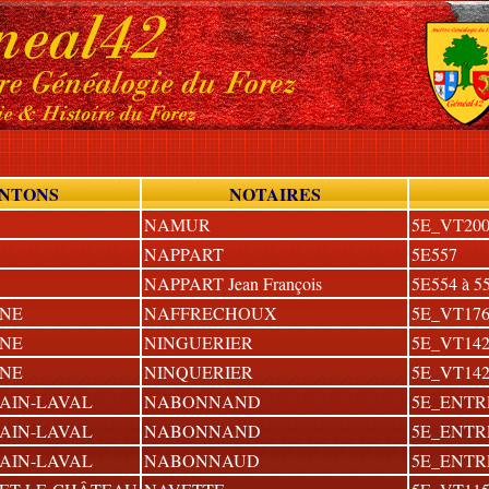
NTONS
NOTAIRES
NAMUR
5E_VT200
NAPPART
5E557
NAPPART Jean François
5E554 à 5
NNE
NAFFRECHOUX
5E_VT176
NNE
NINGUERIER
5E_VT142
NNE
NINQUERIER
5E_VT1426
AIN-LAVAL
NABONNAND
5E_ENTR
AIN-LAVAL
NABONNAND
5E_ENTRE
AIN-LAVAL
NABONNAUD
5E_ENTR