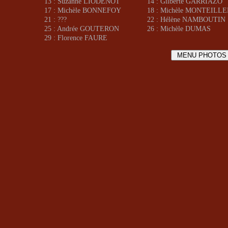
13 : Suzanne LIODENOT
14 : Gilberte GARRIAZO
17 : Michèle BONNEFOY
18 : Michèle MONTEILLE
21 : ???
22 : Hélène NAMBOUTIN
25 : Andrée GOUTERON
26 : Michèle DUMAS
29 : Florence FAURE