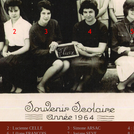
2 : Lucienne CELLE
3 : Simone ARSAC
4 
6 : Liliane FRANCOIS
7 : Josiane SEVE
8 :