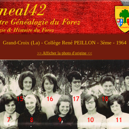
Grand-Croix (La) - Collège René PEILLON - 3ème - 1964
>> Afficher la photo d'origine <<