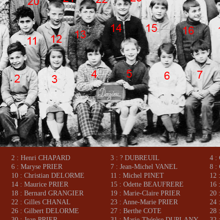
2 : Henri CHAPARD
3 : ? DUBREUIL
4 :
6 : Maryse PRIER
7 : Jean-Michel VANEL
8 :
10 : Christian DELORME
11 : Michel PINET
12
14 : Maurice PRIER
15 : Odette BEAUFRERE
16 
18 : Bernard GRANGIER
19 : Marie-Claire PRIER
20 
22 : Gilles CHANAL
23 : Anne-Marie PRIER
24
26 : Gilbert DELORME
27 : Berthe COTE
28 
30 : Jean PRIER
31 : Marie-Thérèse DUPLANY
32 