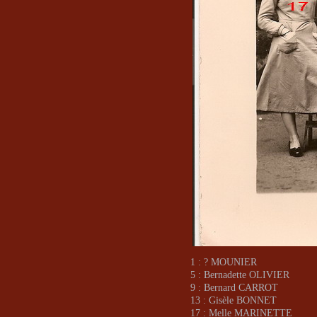
1 : ? MOUNIER
5 : Bernadette OLIVIER
9 : Bernard CARROT
13 : Gisèle BONNET
17 : Melle MARINETTE