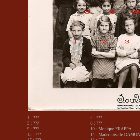
1 : ???
2 : ???
5 : ???
6 : ???
9 : ???
10 : Monique FRAPPA
13 : ???
14 : Mademoiselle DAMO