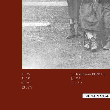
1 : ???
2 : Jean Pierre BONCHE
5 : ???
6 : ???
9 : ???
10 : ???
13 : ???