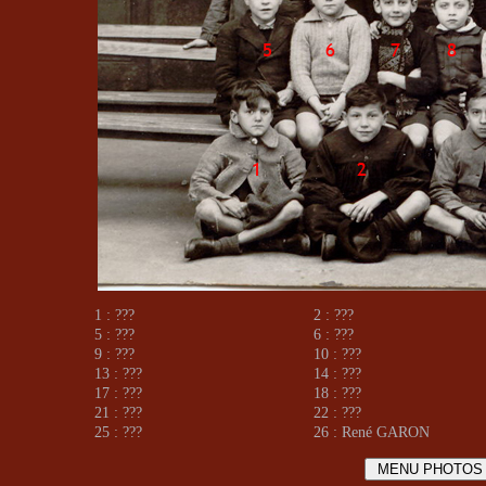
1 : ???
2 : ???
5 : ???
6 : ???
9 : ???
10 : ???
13 : ???
14 : ???
17 : ???
18 : ???
21 : ???
22 : ???
25 : ???
26 : René GARON