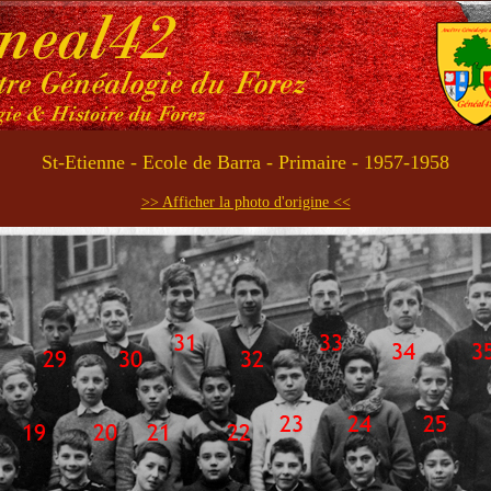
St-Etienne - Ecole de Barra - Primaire - 1957-1958
>> Afficher la photo d'origine <<