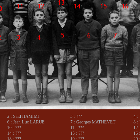
2 : Saïd HAMIMI
3 : ???
4 :
6 : Jean Luc LARUE
7 : Georges MATHEVET
8 :
10 : ???
11 : ???
12 
14 : ???
15 : ???
16 
18 : ???
19 : ???
20 