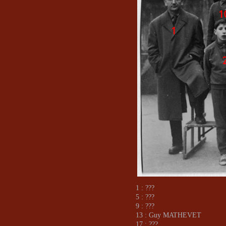
1 : ???
5 : ???
9 : ???
13 : Guy MATHEVET
17 : ???