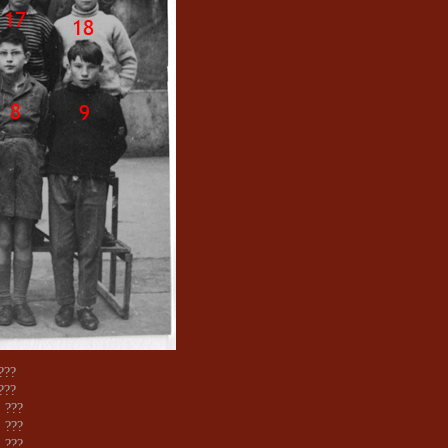
 ???
 ???
: ???
: ???
: ???