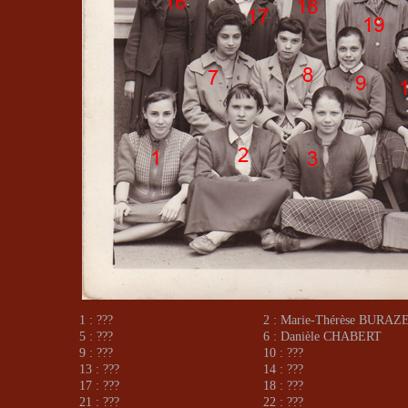
1 : ???
2 : Marie-Thérèse BURAZ
5 : ???
6 : Danièle CHABERT
9 : ???
10 : ???
13 : ???
14 : ???
17 : ???
18 : ???
21 : ???
22 : ???