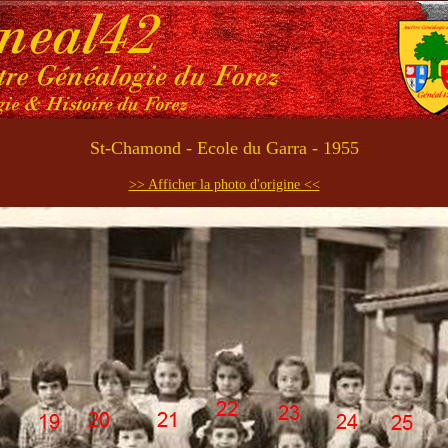
St-Chamond - Ecole du Garra - 1955
>> Afficher la photo d'origine <<