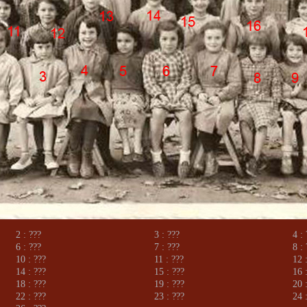
2 : ???
3 : ???
4 :
6 : ???
7 : ???
8 :
10 : ???
11 : ???
12 
14 : ???
15 : ???
16 
18 : ???
19 : ???
20 
22 : ???
23 : ???
24 