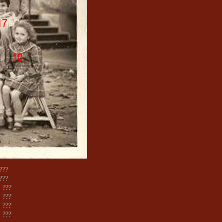
 ???
 ???
: ???
: ???
: ???
: ???