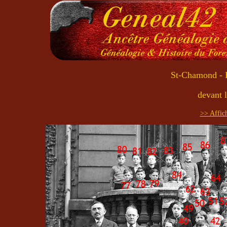
St-Chamond - E
devant 
>> Affich