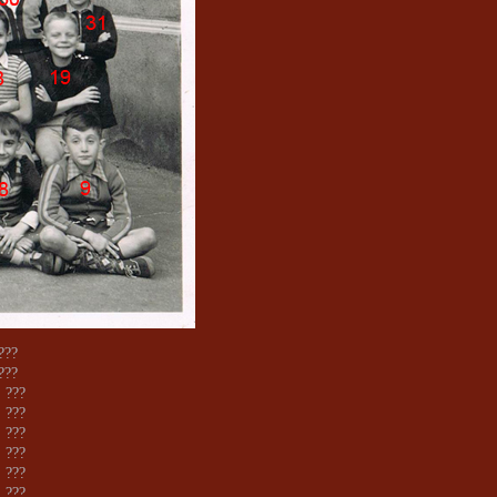
 ???
 ???
: ???
: ???
: ???
: ???
: ???
: ???