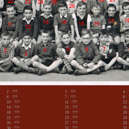
2 : ???
3 : ???
4 :
6 : ???
7 : ???
8 :
10 : ???
11 : ???
12 
14 : ???
15 : ???
16 
18 : ???
19 : ???
20 
22 : ???
23 : ???
24 
26 : ???
27 : ???
28 
30 : ???
31 : ???
32 