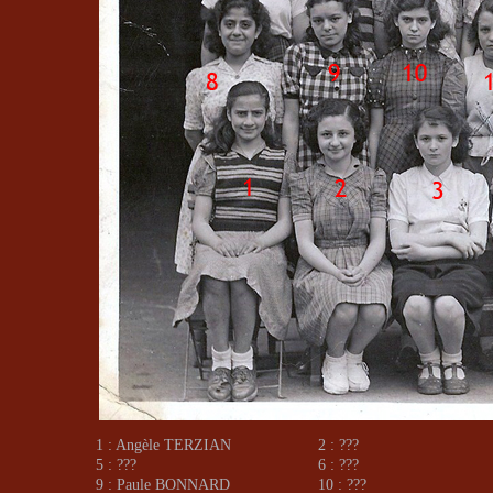
1 : Angèle TERZIAN
2 : ???
5 : ???
6 : ???
9 : Paule BONNARD
10 : ???