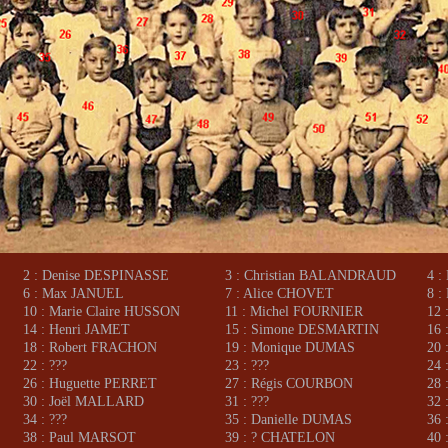
2 : Denise DESPINASSE
3 : Christian BALANDRAUD
4 
6 : Max JANUEL
7 : Alice CHOVET
8 :
10 : Marie Claire HUSSON
11 : Michel FOURNIER
12 
14 : Henri JAMET
15 : Simone DESMARTIN
16 
18 : Robert FRACHON
19 : Monique DUMAS
20
22 : ???
23 : ???
24 
26 : Huguette PERRET
27 : Régis COURBON
28 
30 : Joël MALLARD
31 : ???
32
34 : ???
35 : Danielle DUMAS
36
38 : Paul MARSOT
39 : ? CHATELON
40 