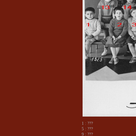
1 : ???
5 : ???
9 : ???