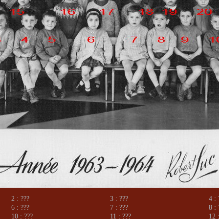
2 : ???
3 : ???
4 :
6 : ???
7 : ???
8 :
10 : ???
11 : ???
12 