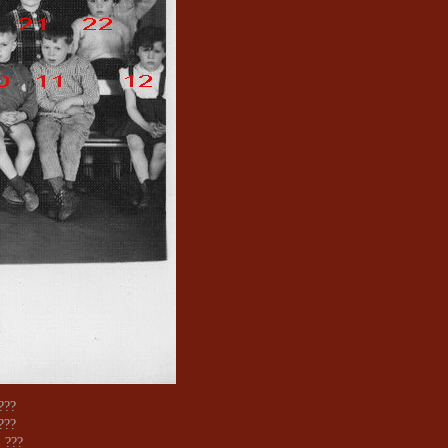
 ???
 ???
: ???