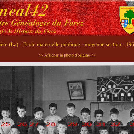
ière (La) - Ecole maternelle publique - moyenne section - 19
>> Afficher la photo d'origine <<