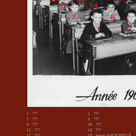
1 : ???
2 : ???
5 : ???
6 : ???
9 : ???
10 : ???
13 : ???
14 : ???
17 : ???
18 : Serge ANGENIEUX